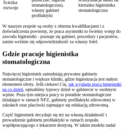
Ścieżka
stomatologiczna),
kierunku higienistka
rozwoju
własny gabinet
stomatologiczna
profilaktyki
W naszym zespole są osoby z obiema kwalifikacjami i z
doświadczenia powiemy, że praca asystentki to świetny wstęp do
zawodu higienistki - poznaje się gabinet, procedury i pacjentów,
zanim weźmie się odpowiedzialność za własny fotel.
Gdzie pracuje higienistka
stomatologiczna
Najwięcej higienistek zatrudniają prywatne gabinety
stomatologiczne i większe kliniki, gdzie higienizacja jest stałym
elementem oferty. Jeśli ciekawi Cię,
jak wygląda praca higienistki
na co dzień
, opisaliśmy typowy dzień w gabinecie w osobnym
wpisie. Poza tym miejsca pracy to poradnie stomatologiczne
działające w ramach NFZ, gabinety profilaktyki zdrowotnej w
szkołach oraz placówki zajmujące się edukacją zdrowotną.
Część higienistek decyduje się też na własną działalność i
prowadzenie gabinetu profilaktyki w ramach zespołu
współpracującego z lekarzem dentystą. W takim modelu nadal