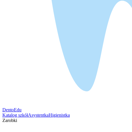
DentoEdu
Katalog szkół
Asystentka
Higienistka
Zarobki