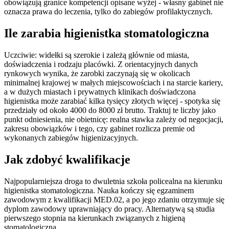
obowiązują granice kompetencji opisane wyżej - własny gabinet nie
oznacza prawa do leczenia, tylko do zabiegów profilaktycznych.
Ile zarabia higienistka stomatologiczna
Uczciwie: widełki są szerokie i zależą głównie od miasta,
doświadczenia i rodzaju placówki. Z orientacyjnych danych
rynkowych wynika, że zarobki zaczynają się w okolicach
minimalnej krajowej w małych miejscowościach i na starcie kariery,
a w dużych miastach i prywatnych klinikach doświadczona
higienistka może zarabiać kilka tysięcy złotych więcej - spotyka się
przedziały od około 4000 do 8000 zł brutto. Traktuj te liczby jako
punkt odniesienia, nie obietnicę: realna stawka zależy od negocjacji,
zakresu obowiązków i tego, czy gabinet rozlicza premie od
wykonanych zabiegów higienizacyjnych.
Jak zdobyć kwalifikacje
Najpopularniejsza droga to dwuletnia szkoła policealna na kierunku
higienistka stomatologiczna. Nauka kończy się egzaminem
zawodowym z kwalifikacji MED.02, a po jego zdaniu otrzymuje się
dyplom zawodowy uprawniający do pracy. Alternatywą są studia
pierwszego stopnia na kierunkach związanych z higieną
stomatologiczną.