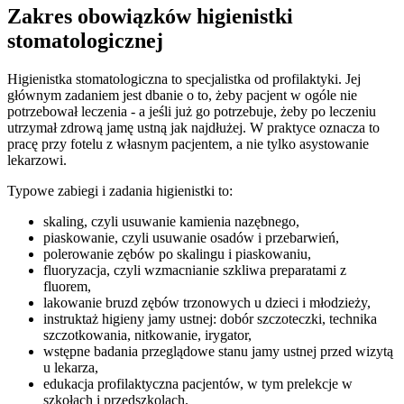
Zakres obowiązków higienistki
stomatologicznej
Higienistka stomatologiczna to specjalistka od profilaktyki. Jej
głównym zadaniem jest dbanie o to, żeby pacjent w ogóle nie
potrzebował leczenia - a jeśli już go potrzebuje, żeby po leczeniu
utrzymał zdrową jamę ustną jak najdłużej. W praktyce oznacza to
pracę przy fotelu z własnym pacjentem, a nie tylko asystowanie
lekarzowi.
Typowe zabiegi i zadania higienistki to:
skaling, czyli usuwanie kamienia nazębnego,
piaskowanie, czyli usuwanie osadów i przebarwień,
polerowanie zębów po skalingu i piaskowaniu,
fluoryzacja, czyli wzmacnianie szkliwa preparatami z
fluorem,
lakowanie bruzd zębów trzonowych u dzieci i młodzieży,
instruktaż higieny jamy ustnej: dobór szczoteczki, technika
szczotkowania, nitkowanie, irygator,
wstępne badania przeglądowe stanu jamy ustnej przed wizytą
u lekarza,
edukacja profilaktyczna pacjentów, w tym prelekcje w
szkołach i przedszkolach.