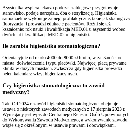
Asystentka wspiera lekarza podczas zabiegów: przygotowuje
stanowisko, podaje narzędzia, dba o sterylizację. Higienistka
samodzielnie wykonuje zabiegi profilaktyczne, takie jak skaling czy
fluoryzacja, i prowadzi edukację pacjentów. Różni się też
kształcenie: rok nauki i kwalifikacja MED.01 u asystentki wobec
dwóch lat i kwalifikacji MED.02 u higienistki.
Ile zarabia higienistka stomatologiczna?
Orientacyjnie od około 4000 do 8000 zł brutto, w zależności od
miasta, doświadczenia i typu placówki. Najwięcej płacą prywatne
kliniki w dużych miastach, zwłaszcza gdy higienistka prowadzi
pełen kalendarz wizyt higienizacyjnych.
Czy higienistka stomatologiczna to zawód
medyczny?
Tak. Od 2024 r. zawód higienistki stomatologicznej obejmuje
ustawa o niektórych zawodach medycznych z 17 sierpnia 2023 r.
Wymagany jest wpis do Centralnego Rejestru Osób Uprawnionych
do Wykonywania Zawodu Medycznego, a wykonywanie zawodu
wiąże się z określonymi w ustawie prawami i obowiązkami.