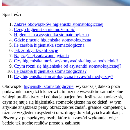
Spis treści
Zakres obowiązków higienistki stomatologicznej
Czego higienistka nie może robić
Higienistka a asystentka stomatologiczna
Gdzie pracuje higienistka stomatologiczna
Ile zarabia higienistka stomatologiczna
Jak zdobyć kwalifikacje
Najczęściej zadawane pytania
Czy higienistka może wykonywać skaling samodzielnie?
Czym różni się higienistka od asystentki stomatologicznej?
Ile zarabia higienistka stomatologiczna?
Czy higienistka stomatologiczna to zawód medyczny?
Obowiązki
higienistki stomatologicznej
wykraczają daleko poza
podawanie narzędzi lekarzowi - to przede wszystkim samodzielne
zabiegi profilaktyczne i edukacja pacjentów. Jeśli zastanawiasz się,
czym zajmuje się higienistka stomatologiczna na co dzień, w tym
artykule znajdziesz pełny obraz: zakres zadań, granice kompetencji,
różnice względem asystentki oraz drogę do zdobycia kwalifikacji.
Piszemy z perspektywy osób, które ten zawód wykonują, więc
będzie też trochę realiów prosto z gabinetu.