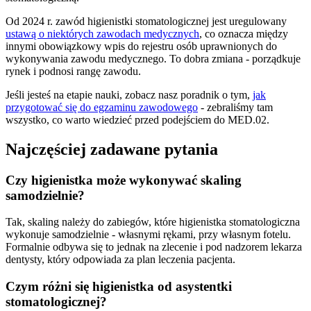
Od 2024 r. zawód higienistki stomatologicznej jest uregulowany
ustawą o niektórych zawodach medycznych
, co oznacza między
innymi obowiązkowy wpis do rejestru osób uprawnionych do
wykonywania zawodu medycznego. To dobra zmiana - porządkuje
rynek i podnosi rangę zawodu.
Jeśli jesteś na etapie nauki, zobacz nasz poradnik o tym,
jak
przygotować się do egzaminu zawodowego
- zebraliśmy tam
wszystko, co warto wiedzieć przed podejściem do MED.02.
Najczęściej zadawane pytania
Czy higienistka może wykonywać skaling
samodzielnie?
Tak, skaling należy do zabiegów, które higienistka stomatologiczna
wykonuje samodzielnie - własnymi rękami, przy własnym fotelu.
Formalnie odbywa się to jednak na zlecenie i pod nadzorem lekarza
dentysty, który odpowiada za plan leczenia pacjenta.
Czym różni się higienistka od asystentki
stomatologicznej?