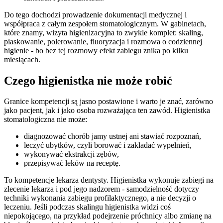
Do tego dochodzi prowadzenie dokumentacji medycznej i
współpraca z całym zespołem stomatologicznym. W gabinetach,
które znamy, wizyta higienizacyjna to zwykle komplet: skaling,
piaskowanie, polerowanie, fluoryzacja i rozmowa o codziennej
higienie - bo bez tej rozmowy efekt zabiegu znika po kilku
miesiącach.
Czego higienistka nie może robić
Granice kompetencji są jasno postawione i warto je znać, zarówno
jako pacjent, jak i jako osoba rozważająca ten zawód. Higienistka
stomatologiczna nie może:
diagnozować chorób jamy ustnej ani stawiać rozpoznań,
leczyć ubytków, czyli borować i zakładać wypełnień,
wykonywać ekstrakcji zębów,
przepisywać leków na receptę.
To kompetencje lekarza dentysty. Higienistka wykonuje zabiegi na
zlecenie lekarza i pod jego nadzorem - samodzielność dotyczy
techniki wykonania zabiegu profilaktycznego, a nie decyzji o
leczeniu. Jeśli podczas skalingu higienistka widzi coś
niepokojącego, na przykład podejrzenie próchnicy albo zmianę na