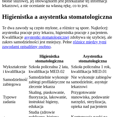
błonie śluzowej, jej obowiązkiem jest przekazanie tej informacji
lekarzowi, a nie ocenianie na własną rękę, co to jest.
Higienistka a asystentka stomatologiczna
Te dwa zawody są często mylone, a różnice są spore. Najkrócej:
asystentka pracuje przy lekarzu, higienistka pracuje z pacjentem.
Kwalifikacje
asystentki stomatologicznej
zdobywa się szybciej, ale
zakres samodzielności jest mniejszy. Pełne
różnice między tymi
zawodami opisaliśmy osobno
.
Higienistka
Asystentka
stomatologiczna
stomatologiczna
Wykształcenie
Szkoła policealna 2 lata,
Szkoła policealna 1 rok,
i kwalifikacja
kwalifikacja MED.02
kwalifikacja MED.01
Samodzielnie wykonuje
Nie wykonuje zabiegów
Samodzielność
zabiegi profilaktyczne na
samodzielnie, asystuje
zabiegowa
zlecenie lekarza
lekarzowi
Skaling, piaskowanie,
Przygotowanie
Typowe
fluoryzacja, lakowanie,
stanowiska, podawanie
zadania
instruktaż higieny,
narzędzi, sterylizacja,
edukacja
opieka nad pacjentem
Studia (zdrowie
publiczne, higiena
Kontynuacja nauki na