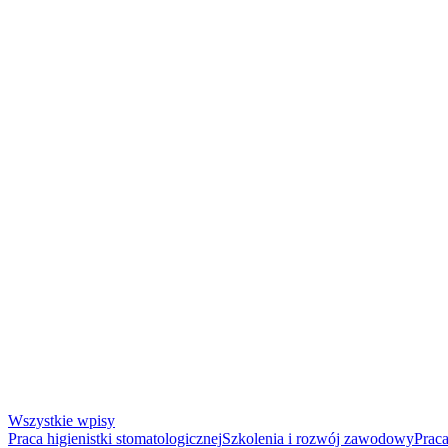
Wszystkie wpisy
Praca higienistki stomatologicznej
Szkolenia i rozwój zawodowy
Praca