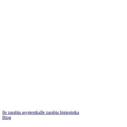
Ile zarabia asystentka
Ile zarabia higienistka
Blog