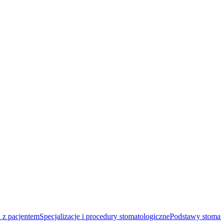
 z pacjentem
Specjalizacje i procedury stomatologiczne
Podstawy stomat