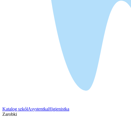
Katalog szkół
Asystentka
Higienistka
Zarobki