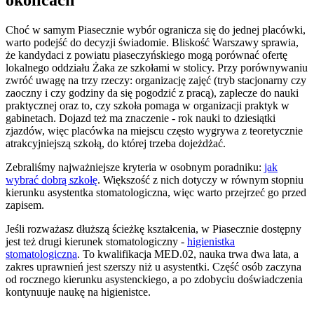
okolicach
Choć w samym Piasecznie wybór ogranicza się do jednej placówki,
warto podejść do decyzji świadomie. Bliskość Warszawy sprawia,
że kandydaci z powiatu piaseczyńskiego mogą porównać ofertę
lokalnego oddziału Żaka ze szkołami w stolicy. Przy porównywaniu
zwróć uwagę na trzy rzeczy: organizację zajęć (tryb stacjonarny czy
zaoczny i czy godziny da się pogodzić z pracą), zaplecze do nauki
praktycznej oraz to, czy szkoła pomaga w organizacji praktyk w
gabinetach. Dojazd też ma znaczenie - rok nauki to dziesiątki
zjazdów, więc placówka na miejscu często wygrywa z teoretycznie
atrakcyjniejszą szkołą, do której trzeba dojeżdżać.
Zebraliśmy najważniejsze kryteria w osobnym poradniku:
jak
wybrać dobrą szkołę
. Większość z nich dotyczy w równym stopniu
kierunku asystentka stomatologiczna, więc warto przejrzeć go przed
zapisem.
Jeśli rozważasz dłuższą ścieżkę kształcenia, w Piasecznie dostępny
jest też drugi kierunek stomatologiczny -
higienistka
stomatologiczna
. To kwalifikacja MED.02, nauka trwa dwa lata, a
zakres uprawnień jest szerszy niż u asystentki. Część osób zaczyna
od rocznego kierunku asystenckiego, a po zdobyciu doświadczenia
kontynuuje naukę na higienistce.