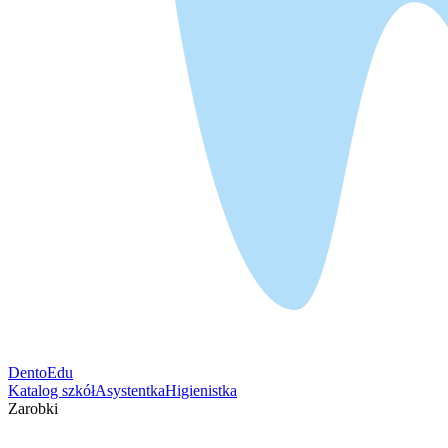
DentoEdu
Katalog szkół
Asystentka
Higienistka
Zarobki