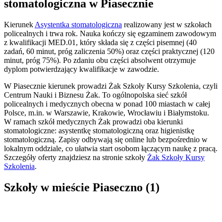
stomatologiczna w Piasecznie
Kierunek
Asystentka stomatologiczna
realizowany jest w szkołach
policealnych i trwa rok. Nauka kończy się egzaminem zawodowym
z kwalifikacji MED.01, który składa się z części pisemnej (40
zadań, 60 minut, próg zaliczenia 50%) oraz części praktycznej (120
minut, próg 75%). Po zdaniu obu części absolwent otrzymuje
dyplom potwierdzający kwalifikacje w zawodzie.
W Piasecznie kierunek prowadzi Żak Szkoły Kursy Szkolenia, czyli
Centrum Nauki i Biznesu Żak. To ogólnopolska sieć szkół
policealnych i medycznych obecna w ponad 100 miastach w całej
Polsce, m.in. w Warszawie, Krakowie, Wrocławiu i Białymstoku.
W ramach szkół medycznych Żak prowadzi oba kierunki
stomatologiczne: asystentkę stomatologiczną oraz higienistkę
stomatologiczną. Zapisy odbywają się online lub bezpośrednio w
lokalnym oddziale, co ułatwia start osobom łączącym naukę z pracą.
Szczegóły oferty znajdziesz na stronie szkoły
Żak Szkoły Kursy
Szkolenia
.
Szkoły w mieście Piaseczno (1)