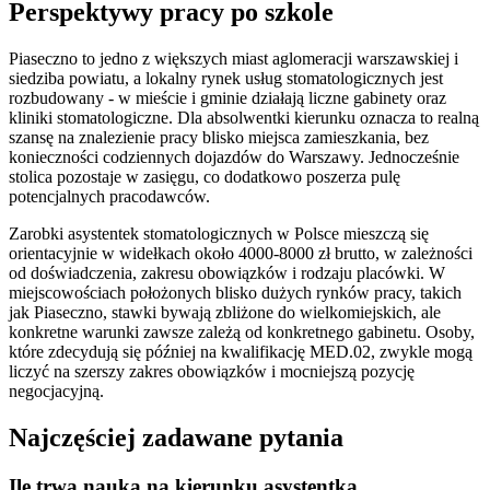
Perspektywy pracy po szkole
Piaseczno to jedno z większych miast aglomeracji warszawskiej i
siedziba powiatu, a lokalny rynek usług stomatologicznych jest
rozbudowany - w mieście i gminie działają liczne gabinety oraz
kliniki stomatologiczne. Dla absolwentki kierunku oznacza to realną
szansę na znalezienie pracy blisko miejsca zamieszkania, bez
konieczności codziennych dojazdów do Warszawy. Jednocześnie
stolica pozostaje w zasięgu, co dodatkowo poszerza pulę
potencjalnych pracodawców.
Zarobki asystentek stomatologicznych w Polsce mieszczą się
orientacyjnie w widełkach około 4000-8000 zł brutto, w zależności
od doświadczenia, zakresu obowiązków i rodzaju placówki. W
miejscowościach położonych blisko dużych rynków pracy, takich
jak Piaseczno, stawki bywają zbliżone do wielkomiejskich, ale
konkretne warunki zawsze zależą od konkretnego gabinetu. Osoby,
które zdecydują się później na kwalifikację MED.02, zwykle mogą
liczyć na szerszy zakres obowiązków i mocniejszą pozycję
negocjacyjną.
Najczęściej zadawane pytania
Ile trwa nauka na kierunku asystentka