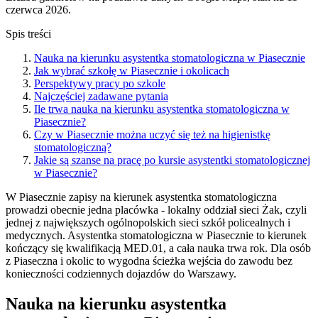
czerwca 2026.
Spis treści
Nauka na kierunku asystentka stomatologiczna w Piasecznie
Jak wybrać szkołę w Piasecznie i okolicach
Perspektywy pracy po szkole
Najczęściej zadawane pytania
Ile trwa nauka na kierunku asystentka stomatologiczna w
Piasecznie?
Czy w Piasecznie można uczyć się też na higienistkę
stomatologiczną?
Jakie są szanse na pracę po kursie asystentki stomatologicznej
w Piasecznie?
W Piasecznie zapisy na kierunek asystentka stomatologiczna
prowadzi obecnie jedna placówka - lokalny oddział sieci Żak, czyli
jednej z największych ogólnopolskich sieci szkół policealnych i
medycznych. Asystentka stomatologiczna w Piasecznie to kierunek
kończący się kwalifikacją MED.01, a cała nauka trwa rok. Dla osób
z Piaseczna i okolic to wygodna ścieżka wejścia do zawodu bez
konieczności codziennych dojazdów do Warszawy.
Nauka na kierunku asystentka