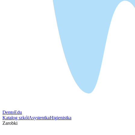
DentoEdu
Katalog szkół
Asystentka
Higienistka
Zarobki