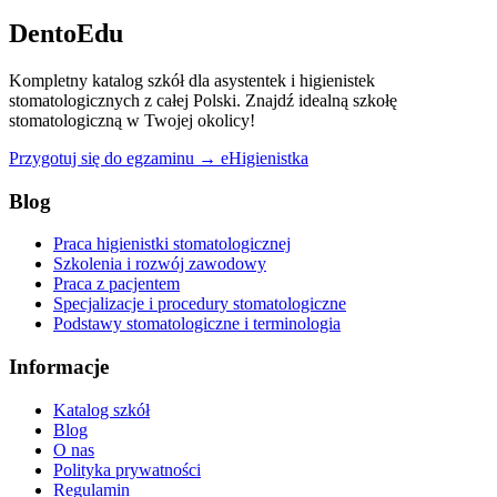
DentoEdu
Kompletny katalog szkół dla asystentek i higienistek
stomatologicznych z całej Polski. Znajdź idealną szkołę
stomatologiczną w Twojej okolicy!
Przygotuj się do egzaminu → eHigienistka
Blog
Praca higienistki stomatologicznej
Szkolenia i rozwój zawodowy
Praca z pacjentem
Specjalizacje i procedury stomatologiczne
Podstawy stomatologiczne i terminologia
Informacje
Katalog szkół
Blog
O nas
Polityka prywatności
Regulamin