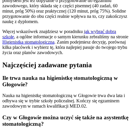
pomysłem jest też dopytanie o przygotowanie do egzaminu
zawodowego, który składa się z części pisemnej (40 zadań, 60
minut, próg 50%) oraz praktycznej (120 minut, próg 75%). Solidne
przygotowanie do obu części realnie wpływa na to, czy zakończysz
naukę z dyplomem.
Więcej wskazówek znajdziesz w poradniku
jak wybrać dobrą
szkołę
, a ogólne informacje o samym kierunku zebraliśmy na stronie
Higienistka stomatologiczna
. Zanim podejmiesz decyzję, porównaj
kilka placówek i wybierz tę, która najlepiej pasuje do twojego trybu
życia oraz planów zawodowych.
Najczęściej zadawane pytania
Ile trwa nauka na higienistkę stomatologiczną w
Głogowie?
Nauka na higienistkę stomatologiczną w Głogowie trwa dwa lata i
odbywa się w trybie szkoły policealnej. Kończy się egzaminem
zawodowym w ramach kwalifikacji MED.02.
Czy w Głogowie można uczyć się także na asystentkę
stomatologiczną?