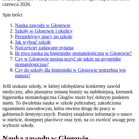
czerwca 2026.
Spis treści
Nauka zawodu w Głogowie
Szkoły w Głogowie i okolicy
Perspektywy pracy po szkole
Jak wybrać szkołę
Najczęściej zadawane pytania
Ile trwa nauka na higienistkę stomatologiczną w Głogowie?
Czy w Głogowie można uczyć się także na asystentkę
stomatologiczną?
Czy do szkoły dla higienistki w Głogowie potrzebna jest
matura?
Jeśli szukasz szkoły, w której zdobędziesz konkretny zawód
medyczny, albo planujesz zmianę branży na stabilniejszą, kierunek
higienistka stomatologiczna Głogów może być dobrym punktem
startu. To dwuletnia nauka w szkole policealnej, zakończona
egzaminem zawodowym, która otwiera drogę do pracy w
gabinetach dentystycznych. Poniżej znajdziesz informacje o nauce
w mieście, dostępnej placówce oraz tym, na co zwrócić uwagę przy
wyborze szkoły.
Nauka zawodu w Głogowie