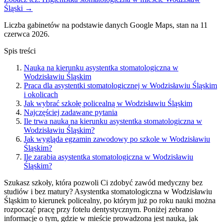
Śląski →
Liczba gabinetów na podstawie danych Google Maps, stan na 11
czerwca 2026.
Spis treści
Nauka na kierunku asystentka stomatologiczna w
Wodzisławiu Śląskim
Praca dla asystentki stomatologicznej w Wodzisławiu Śląskim
i okolicach
Jak wybrać szkołę policealną w Wodzisławiu Śląskim
Najczęściej zadawane pytania
Ile trwa nauka na kierunku asystentka stomatologiczna w
Wodzisławiu Śląskim?
Jak wygląda egzamin zawodowy po szkole w Wodzisławiu
Śląskim?
Ile zarabia asystentka stomatologiczna w Wodzisławiu
Śląskim?
Szukasz szkoły, która pozwoli Ci zdobyć zawód medyczny bez
studiów i bez matury? Asystentka stomatologiczna w Wodzisławiu
Śląskim to kierunek policealny, po którym już po roku nauki można
rozpocząć pracę przy fotelu dentystycznym. Poniżej zebrano
informacje o tym, gdzie w mieście prowadzona jest nauka, jak