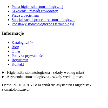
Praca higienistki stomatologicznej
Szkolenia i rozwój zawodowy
Praca z pacjentem
Specjalizacje i procedury stomatologiczne
Podstawy stomatologiczne i terminologia
Informacje
Katalog szkół
Blog
O nas
Polityka prywatności
Regulamin
Kontakt
Higienistka stomatologiczna - szkoły według miast
Asystentka stomatologiczna - szkoły według miast
DentoEdu © 2026 - Baza szkół dla asystentek i higienistek
stomatologicznych