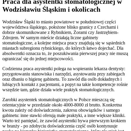
Praca dla asystentki stomatologicznej w
Wodzisławiu Śląskim i okolicach
Wodzisław Śląski to miasto powiatowe w południowej części
województwa śląskiego, położone blisko granicy z Czechami i
dobrze skomunikowane z Rybnikiem, Żorami czy Jastrzębiem-
Zdrojem. W samym mieście działają liczne gabinety
stomatologiczne, a kolejne miejsca pracy znajdują się w sąsiednich
miastach subregionu rybnickiego, do których łatwo dojechać. Dla
absolwentki oznacza to, że poszukiwania pierwszej pracy nie muszą
ograniczać się do jednej miejscowości.
Codzienna praca asystentki polega na wspieraniu lekarza dentysty:
przygotowaniu stanowiska i narzędzi, asystowaniu przy zabiegach
oraz dbaniu o higienę gabinetu. To zawód dla osób dokładnych i
lubiących kontakt z pacjentami, a popyt na takie kompetencje rośnie
wszędzie tam, gdzie działa wiele praktyk stomatologicznych.
Zarobki asystentek stomatologicznych w Polsce mieszczą się
orientacyjnie w przedziale około 4000-8000 zł brutto. Konkretna
kwota zależy od doświadczenia, zakresu obowiązków i samego
gabinetu: inne stawki oferują małe praktyki, a inne większe kliniki.
Warto też pamiętać, że zawód asystentki bywa pierwszym krokiem
w branży - po zdobyciu doświadczenia część osób kontynuuje