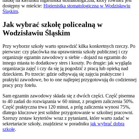
naukę na kierunku higienistka stomatologiczna, który również jest
dostępny w mieście:
Higienistka stomatologiczna w Wodzisławiu
Śląskim
.
Jak wybrać szkołę policealną w
Wodzisławiu Śląskim
Przy wyborze szkoły warto sprawdzić kilka konkretnych rzeczy. Po
pierwsze: czy placówka ma uprawnienia szkoły publicznej i czy
organizuje egzamin zawodowy u siebie - dojazd na egzamin do
innego miasta to dodatkowy stres i koszty. Po drugie: jak wygląda
organizacja zajęć i czy da się ją pogodzić z pracą lub opieką nad
dzieckiem. Po trzecie: gdzie odbywają się zajęcia praktyczne i
praktyki zawodowe, bo to one najlepiej przygotowują do codziennej
pracy przy fotelu.
Sam egzamin zawodowy składa się z dwóch części. Część pisemna
to 40 zadań do rozwiązania w 60 minut, z progiem zaliczenia 50%.
Część praktyczna trwa 120 minut, a próg zaliczenia wynosi 75%,
dlatego kluczowe jest solidne przygotowanie w szkolnej pracowni.
Szerszy zestaw kryteriów wraz z pytaniami, które warto zadać w
sekretariacie szkoły, znajdziesz w poradniku
jak wybrać dobrą
szkołę
.