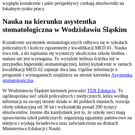
wygląda kształcenie i jakie perspektywy czekają absolwentki na
lokalnym rynku pracy.
Nauka na kierunku asystentka
stomatologiczna w Wodzisławiu Śląskim
Kształcenie asystentek stomatologicznych odbywa się w szkołach
policealnych i kończy egzaminem z kwalifikacji MED.01. Nauka
trwa rok, a do zapisania się wystarczy ukończona szkoła średnia -
matura nie jest wymagana. To wyraźnie krótsza ścieżka niż w
przypadku higienistki stomatologicznej, której kształcenie w ramach
kwalifikacji MED.02 zajmuje dwa lata. Ogólne informacje o
programie i wymaganiach znajdziesz na stronie kierunku
Asystentka
stomatologiczna
.
W Wodzisławiu Śląskim kierunek prowadzi
TEB Edukacja
. To
ogólnopolska sieć szkół policealnych i medycznych, która według
informacji na swojej stronie działa w 46 polskich miastach, rozwija
ofertę edukacyjną od 30 lat i wykształciła ponad 200 tysięcy
absolwentów. Istotne dla kandydatek jest to, że szkoły sieci mają
uprawnienia szkół publicznych: organizują egzaminy państwowe na
miejscu i wydają świadectwa oraz zaświadczenia na drukach
Ministerstwa Edukacji i Nauki.