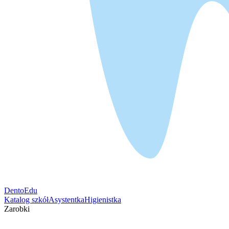
DentoEdu
Katalog szkół
Asystentka
Higienistka
Zarobki