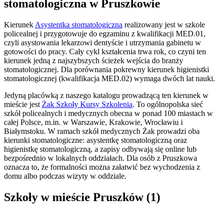
stomatologiczna w Pruszkowie
Kierunek
Asystentka stomatologiczna
realizowany jest w szkole
policealnej i przygotowuje do egzaminu z kwalifikacji MED.01,
czyli asystowania lekarzowi dentyście i utrzymania gabinetu w
gotowości do pracy. Cały cykl kształcenia trwa rok, co czyni ten
kierunek jedną z najszybszych ścieżek wejścia do branży
stomatologicznej. Dla porównania pokrewny kierunek higienistki
stomatologicznej (kwalifikacja MED.02) wymaga dwóch lat nauki.
Jedyną placówką z naszego katalogu prowadzącą ten kierunek w
mieście jest
Żak Szkoły Kursy Szkolenia
. To ogólnopolska sieć
szkół policealnych i medycznych obecna w ponad 100 miastach w
całej Polsce, m.in. w Warszawie, Krakowie, Wrocławiu i
Białymstoku. W ramach szkół medycznych Żak prowadzi oba
kierunki stomatologiczne: asystentkę stomatologiczną oraz
higienistkę stomatologiczną, a zapisy odbywają się online lub
bezpośrednio w lokalnych oddziałach. Dla osób z Pruszkowa
oznacza to, że formalności można załatwić bez wychodzenia z
domu albo podczas wizyty w oddziale.
Szkoły w mieście Pruszków (1)