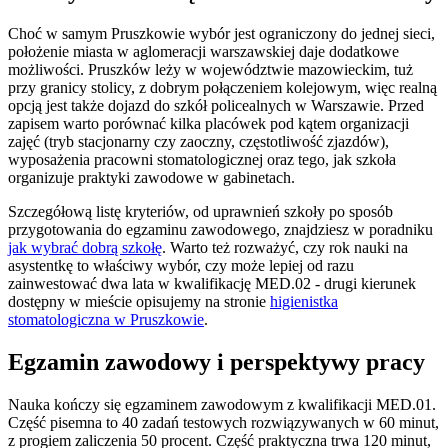
Choć w samym Pruszkowie wybór jest ograniczony do jednej sieci,
położenie miasta w aglomeracji warszawskiej daje dodatkowe
możliwości. Pruszków leży w województwie mazowieckim, tuż
przy granicy stolicy, z dobrym połączeniem kolejowym, więc realną
opcją jest także dojazd do szkół policealnych w Warszawie. Przed
zapisem warto porównać kilka placówek pod kątem organizacji
zajęć (tryb stacjonarny czy zaoczny, częstotliwość zjazdów),
wyposażenia pracowni stomatologicznej oraz tego, jak szkoła
organizuje praktyki zawodowe w gabinetach.
Szczegółową listę kryteriów, od uprawnień szkoły po sposób
przygotowania do egzaminu zawodowego, znajdziesz w poradniku
jak wybrać dobrą szkołę
. Warto też rozważyć, czy rok nauki na
asystentkę to właściwy wybór, czy może lepiej od razu
zainwestować dwa lata w kwalifikację MED.02 - drugi kierunek
dostępny w mieście opisujemy na stronie
higienistka
stomatologiczna w Pruszkowie
.
Egzamin zawodowy i perspektywy pracy
Nauka kończy się egzaminem zawodowym z kwalifikacji MED.01.
Część pisemna to 40 zadań testowych rozwiązywanych w 60 minut,
z progiem zaliczenia 50 procent. Część praktyczna trwa 120 minut,