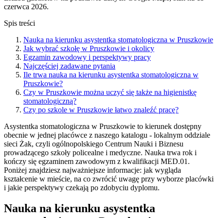
czerwca 2026.
Spis treści
Nauka na kierunku asystentka stomatologiczna w Pruszkowie
Jak wybrać szkołę w Pruszkowie i okolicy
Egzamin zawodowy i perspektywy pracy
Najczęściej zadawane pytania
Ile trwa nauka na kierunku asystentka stomatologiczna w
Pruszkowie?
Czy w Pruszkowie można uczyć się także na higienistkę
stomatologiczną?
Czy po szkole w Pruszkowie łatwo znaleźć pracę?
Asystentka stomatologiczna w Pruszkowie to kierunek dostępny
obecnie w jednej placówce z naszego katalogu - lokalnym oddziale
sieci Żak, czyli ogólnopolskiego Centrum Nauki i Biznesu
prowadzącego szkoły policealne i medyczne. Nauka trwa rok i
kończy się egzaminem zawodowym z kwalifikacji MED.01.
Poniżej znajdziesz najważniejsze informacje: jak wygląda
kształcenie w mieście, na co zwrócić uwagę przy wyborze placówki
i jakie perspektywy czekają po zdobyciu dyplomu.
Nauka na kierunku asystentka