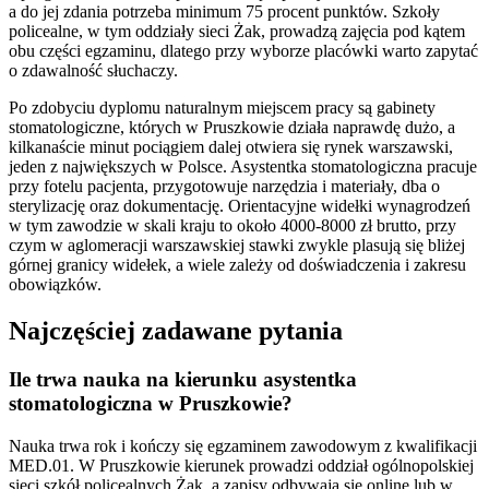
a do jej zdania potrzeba minimum 75 procent punktów. Szkoły
policealne, w tym oddziały sieci Żak, prowadzą zajęcia pod kątem
obu części egzaminu, dlatego przy wyborze placówki warto zapytać
o zdawalność słuchaczy.
Po zdobyciu dyplomu naturalnym miejscem pracy są gabinety
stomatologiczne, których w Pruszkowie działa naprawdę dużo, a
kilkanaście minut pociągiem dalej otwiera się rynek warszawski,
jeden z największych w Polsce. Asystentka stomatologiczna pracuje
przy fotelu pacjenta, przygotowuje narzędzia i materiały, dba o
sterylizację oraz dokumentację. Orientacyjne widełki wynagrodzeń
w tym zawodzie w skali kraju to około 4000-8000 zł brutto, przy
czym w aglomeracji warszawskiej stawki zwykle plasują się bliżej
górnej granicy widełek, a wiele zależy od doświadczenia i zakresu
obowiązków.
Najczęściej zadawane pytania
Ile trwa nauka na kierunku asystentka
stomatologiczna w Pruszkowie?
Nauka trwa rok i kończy się egzaminem zawodowym z kwalifikacji
MED.01. W Pruszkowie kierunek prowadzi oddział ogólnopolskiej
sieci szkół policealnych Żak, a zapisy odbywają się online lub w