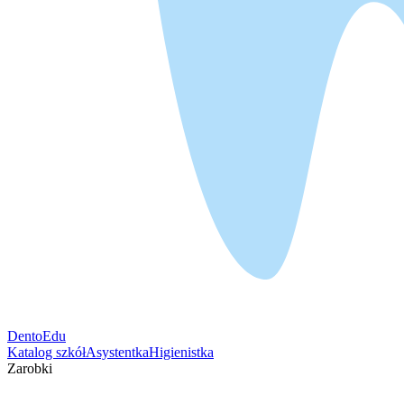
DentoEdu
Katalog szkół
Asystentka
Higienistka
Zarobki