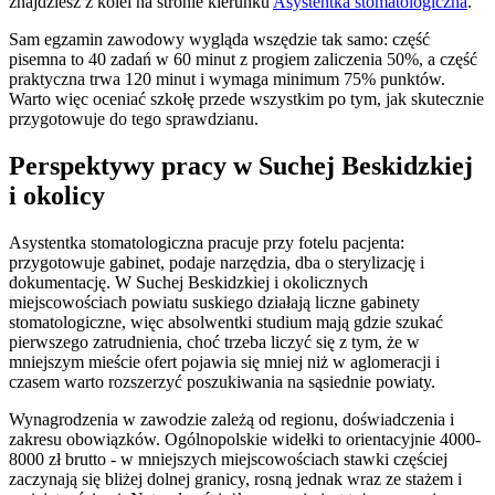
znajdziesz z kolei na stronie kierunku
Asystentka stomatologiczna
.
Sam egzamin zawodowy wygląda wszędzie tak samo: część
pisemna to 40 zadań w 60 minut z progiem zaliczenia 50%, a część
praktyczna trwa 120 minut i wymaga minimum 75% punktów.
Warto więc oceniać szkołę przede wszystkim po tym, jak skutecznie
przygotowuje do tego sprawdzianu.
Perspektywy pracy w Suchej Beskidzkiej
i okolicy
Asystentka stomatologiczna pracuje przy fotelu pacjenta:
przygotowuje gabinet, podaje narzędzia, dba o sterylizację i
dokumentację. W Suchej Beskidzkiej i okolicznych
miejscowościach powiatu suskiego działają liczne gabinety
stomatologiczne, więc absolwentki studium mają gdzie szukać
pierwszego zatrudnienia, choć trzeba liczyć się z tym, że w
mniejszym mieście ofert pojawia się mniej niż w aglomeracji i
czasem warto rozszerzyć poszukiwania na sąsiednie powiaty.
Wynagrodzenia w zawodzie zależą od regionu, doświadczenia i
zakresu obowiązków. Ogólnopolskie widełki to orientacyjnie 4000-
8000 zł brutto - w mniejszych miejscowościach stawki częściej
zaczynają się bliżej dolnej granicy, rosną jednak wraz ze stażem i