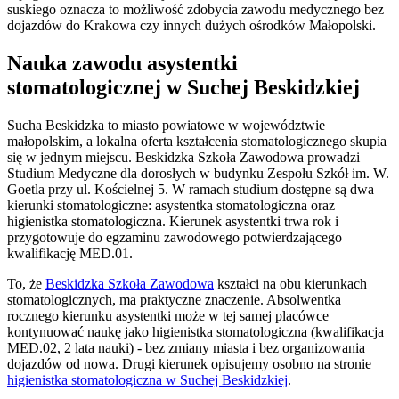
suskiego oznacza to możliwość zdobycia zawodu medycznego bez
dojazdów do Krakowa czy innych dużych ośrodków Małopolski.
Nauka zawodu asystentki
stomatologicznej w Suchej Beskidzkiej
Sucha Beskidzka to miasto powiatowe w województwie
małopolskim, a lokalna oferta kształcenia stomatologicznego skupia
się w jednym miejscu. Beskidzka Szkoła Zawodowa prowadzi
Studium Medyczne dla dorosłych w budynku Zespołu Szkół im. W.
Goetla przy ul. Kościelnej 5. W ramach studium dostępne są dwa
kierunki stomatologiczne: asystentka stomatologiczna oraz
higienistka stomatologiczna. Kierunek asystentki trwa rok i
przygotowuje do egzaminu zawodowego potwierdzającego
kwalifikację MED.01.
To, że
Beskidzka Szkoła Zawodowa
kształci na obu kierunkach
stomatologicznych, ma praktyczne znaczenie. Absolwentka
rocznego kierunku asystentki może w tej samej placówce
kontynuować naukę jako higienistka stomatologiczna (kwalifikacja
MED.02, 2 lata nauki) - bez zmiany miasta i bez organizowania
dojazdów od nowa. Drugi kierunek opisujemy osobno na stronie
higienistka stomatologiczna w Suchej Beskidzkiej
.