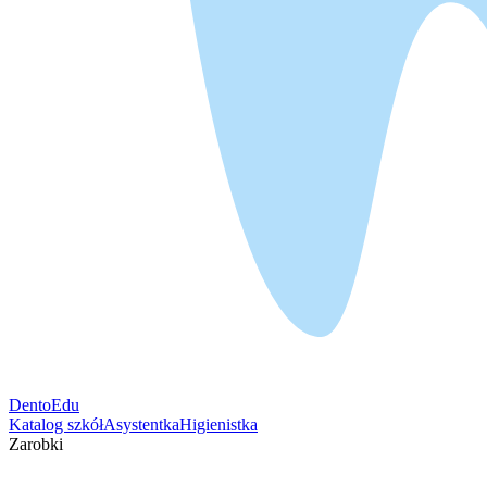
DentoEdu
Katalog szkół
Asystentka
Higienistka
Zarobki