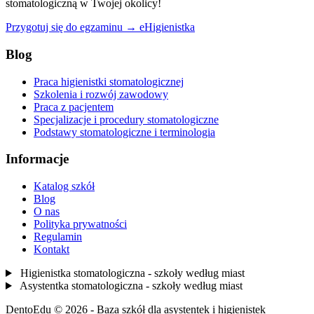
stomatologiczną w Twojej okolicy!
Przygotuj się do egzaminu → eHigienistka
Blog
Praca higienistki stomatologicznej
Szkolenia i rozwój zawodowy
Praca z pacjentem
Specjalizacje i procedury stomatologiczne
Podstawy stomatologiczne i terminologia
Informacje
Katalog szkół
Blog
O nas
Polityka prywatności
Regulamin
Kontakt
Higienistka stomatologiczna - szkoły według miast
Asystentka stomatologiczna - szkoły według miast
DentoEdu © 2026 - Baza szkół dla asystentek i higienistek