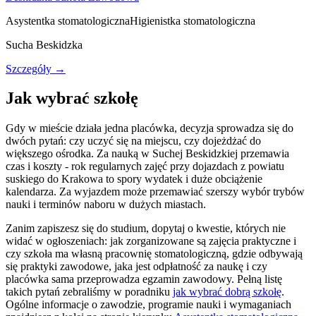
Asystentka stomatologiczna
Higienistka stomatologiczna
Sucha Beskidzka
Szczegóły →
Jak wybrać szkołę
Gdy w mieście działa jedna placówka, decyzja sprowadza się do
dwóch pytań: czy uczyć się na miejscu, czy dojeżdżać do
większego ośrodka. Za nauką w Suchej Beskidzkiej przemawia
czas i koszty - rok regularnych zajęć przy dojazdach z powiatu
suskiego do Krakowa to spory wydatek i duże obciążenie
kalendarza. Za wyjazdem może przemawiać szerszy wybór trybów
nauki i terminów naboru w dużych miastach.
Zanim zapiszesz się do studium, dopytaj o kwestie, których nie
widać w ogłoszeniach: jak zorganizowane są zajęcia praktyczne i
czy szkoła ma własną pracownię stomatologiczną, gdzie odbywają
się praktyki zawodowe, jaka jest odpłatność za naukę i czy
placówka sama przeprowadza egzamin zawodowy. Pełną listę
takich pytań zebraliśmy w poradniku
jak wybrać dobrą szkołę
.
Ogólne informacje o zawodzie, programie nauki i wymaganiach