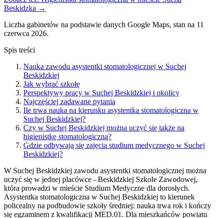
Beskidzka →
Liczba gabinetów na podstawie danych Google Maps, stan na 11
czerwca 2026.
Spis treści
Nauka zawodu asystentki stomatologicznej w Suchej
Beskidzkiej
Jak wybrać szkołę
Perspektywy pracy w Suchej Beskidzkiej i okolicy
Najczęściej zadawane pytania
Ile trwa nauka na kierunku asystentka stomatologiczna w
Suchej Beskidzkiej?
Czy w Suchej Beskidzkiej można uczyć się także na
higienistkę stomatologiczną?
Gdzie odbywają się zajęcia studium medycznego w Suchej
Beskidzkiej?
W Suchej Beskidzkiej zawodu asystentki stomatologicznej można
uczyć się w jednej placówce - Beskidzkiej Szkole Zawodowej,
która prowadzi w mieście Studium Medyczne dla dorosłych.
Asystentka stomatologiczna w Suchej Beskidzkiej to kierunek
policealny na podbudowie szkoły średniej: nauka trwa rok i kończy
się egzaminem z kwalifikacji MED.01. Dla mieszkańców powiatu