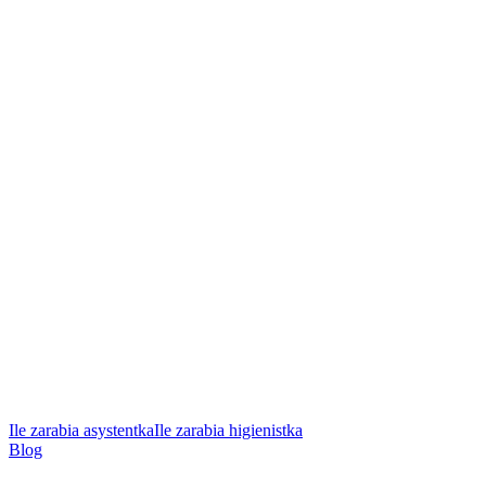
Ile zarabia asystentka
Ile zarabia higienistka
Blog