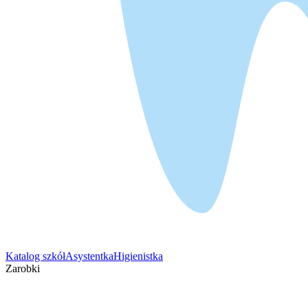
Katalog szkół
Asystentka
Higienistka
Zarobki