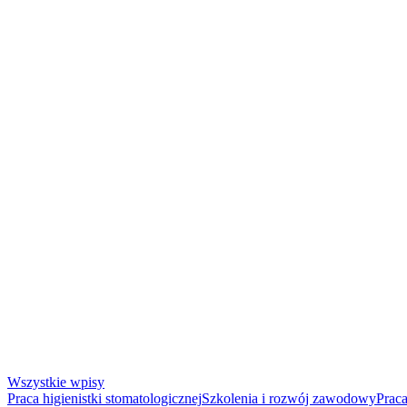
Wszystkie wpisy
Praca higienistki stomatologicznej
Szkolenia i rozwój zawodowy
Praca