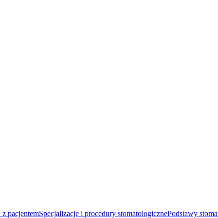
 z pacjentem
Specjalizacje i procedury stomatologiczne
Podstawy stomat