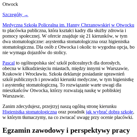
Otwock
Szczegóły →
Medyczna Szkoła Policealna im. Hanny Chrzanowskiej w Otwocku
to placówka publiczna, która kształci kadry dla służby zdrowia i
pomocy społecznej. W ofercie znajduje się 21 kierunków, w tym
dwa stomatologiczne: asystentka stomatologiczna oraz higienistka
stomatologiczna. Dla osób z Otwocka i okolic to wygodna opcja, bo
nie wymaga dojazdów do stolicy.
Pascal
to ogólnopolska sieć szkół policealnych dla dorosłych,
obecna w kilkudziesięciu miastach, między innymi w Warszawie,
Krakowie i Wrocławiu. Szkoła deklaruje posiadanie uprawnień
szkół publicznych i prowadzi kierunki medyczne, w tym higienistkę
i asystentkę stomatologiczną. To rozwiązanie warte uwagi dla
mieszkańców Otwocka, którzy rozważają naukę w pobliskiej
Warszawie.
Zanim zdecydujesz, przejrzyj naszą ogólną stronę kierunku
Higienistka stomatologiczna
oraz poradnik
jak wybrać dobrą szkołę
,
w którym tłumaczymy, na co zwracać uwagę przy ocenie placówki.
Egzamin zawodowy i perspektywy pracy