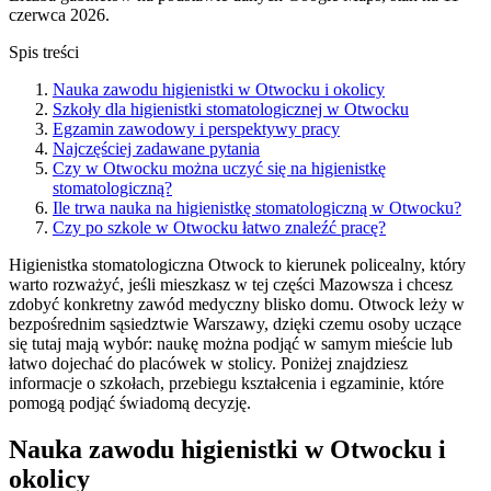
czerwca 2026.
Spis treści
Nauka zawodu higienistki w Otwocku i okolicy
Szkoły dla higienistki stomatologicznej w Otwocku
Egzamin zawodowy i perspektywy pracy
Najczęściej zadawane pytania
Czy w Otwocku można uczyć się na higienistkę
stomatologiczną?
Ile trwa nauka na higienistkę stomatologiczną w Otwocku?
Czy po szkole w Otwocku łatwo znaleźć pracę?
Higienistka stomatologiczna Otwock to kierunek policealny, który
warto rozważyć, jeśli mieszkasz w tej części Mazowsza i chcesz
zdobyć konkretny zawód medyczny blisko domu. Otwock leży w
bezpośrednim sąsiedztwie Warszawy, dzięki czemu osoby uczące
się tutaj mają wybór: naukę można podjąć w samym mieście lub
łatwo dojechać do placówek w stolicy. Poniżej znajdziesz
informacje o szkołach, przebiegu kształcenia i egzaminie, które
pomogą podjąć świadomą decyzję.
Nauka zawodu higienistki w Otwocku i
okolicy