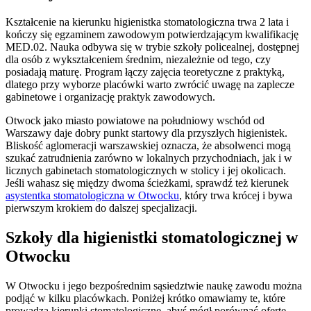
Kształcenie na kierunku higienistka stomatologiczna trwa 2 lata i
kończy się egzaminem zawodowym potwierdzającym kwalifikację
MED.02. Nauka odbywa się w trybie szkoły policealnej, dostępnej
dla osób z wykształceniem średnim, niezależnie od tego, czy
posiadają maturę. Program łączy zajęcia teoretyczne z praktyką,
dlatego przy wyborze placówki warto zwrócić uwagę na zaplecze
gabinetowe i organizację praktyk zawodowych.
Otwock jako miasto powiatowe na południowy wschód od
Warszawy daje dobry punkt startowy dla przyszłych higienistek.
Bliskość aglomeracji warszawskiej oznacza, że absolwenci mogą
szukać zatrudnienia zarówno w lokalnych przychodniach, jak i w
licznych gabinetach stomatologicznych w stolicy i jej okolicach.
Jeśli wahasz się między dwoma ścieżkami, sprawdź też kierunek
asystentka stomatologiczna w Otwocku
, który trwa krócej i bywa
pierwszym krokiem do dalszej specjalizacji.
Szkoły dla higienistki stomatologicznej w
Otwocku
W Otwocku i jego bezpośrednim sąsiedztwie naukę zawodu można
podjąć w kilku placówkach. Poniżej krótko omawiamy te, które
prowadzą kierunki stomatologiczne, abyś mógł porównać ofertę.