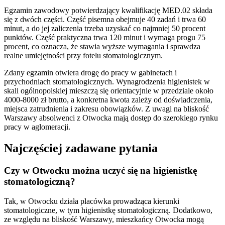
Egzamin zawodowy potwierdzający kwalifikację MED.02 składa
się z dwóch części. Część pisemna obejmuje 40 zadań i trwa 60
minut, a do jej zaliczenia trzeba uzyskać co najmniej 50 procent
punktów. Część praktyczna trwa 120 minut i wymaga progu 75
procent, co oznacza, że stawia wyższe wymagania i sprawdza
realne umiejętności przy fotelu stomatologicznym.
Zdany egzamin otwiera drogę do pracy w gabinetach i
przychodniach stomatologicznych. Wynagrodzenia higienistek w
skali ogólnopolskiej mieszczą się orientacyjnie w przedziale około
4000-8000 zł brutto, a konkretna kwota zależy od doświadczenia,
miejsca zatrudnienia i zakresu obowiązków. Z uwagi na bliskość
Warszawy absolwenci z Otwocka mają dostęp do szerokiego rynku
pracy w aglomeracji.
Najczęściej zadawane pytania
Czy w Otwocku można uczyć się na higienistkę
stomatologiczną?
Tak, w Otwocku działa placówka prowadząca kierunki
stomatologiczne, w tym higienistkę stomatologiczną. Dodatkowo,
ze względu na bliskość Warszawy, mieszkańcy Otwocka mogą