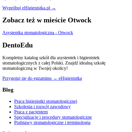
Wypróbuj eHigienistka.pl →
Zobacz też w mieście Otwock
Asystentka stomatologiczna - Otwock
DentoEdu
Kompletny katalog szkół dla asystentek i higienistek
stomatologicznych z całej Polski. Znajdź idealną szkołę
stomatologiczną w Twojej okolicy!
Przygotuj się do egzaminu → eHigienistka
Blog
Praca higienistki stomatologicznej
Szkolenia i rozwój zawodowy
Praca z pacjentem
Specjalizacje i procedury stomatologiczne
Podstawy stomatologiczne i terminologia