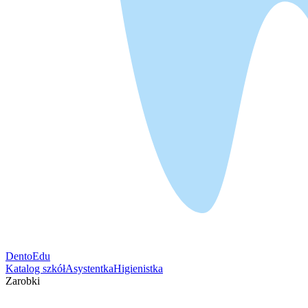
DentoEdu
Katalog szkół
Asystentka
Higienistka
Zarobki