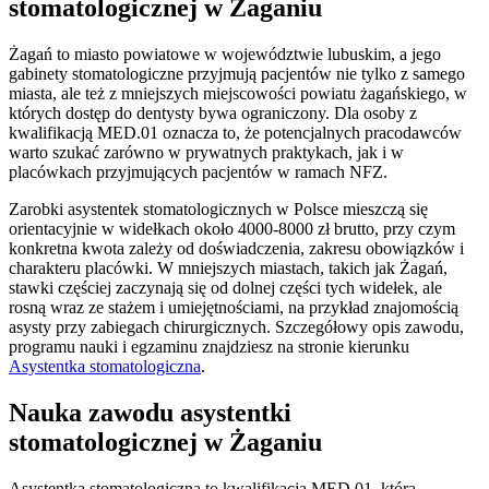
stomatologicznej w Żaganiu
Żagań to miasto powiatowe w województwie lubuskim, a jego
gabinety stomatologiczne przyjmują pacjentów nie tylko z samego
miasta, ale też z mniejszych miejscowości powiatu żagańskiego, w
których dostęp do dentysty bywa ograniczony. Dla osoby z
kwalifikacją MED.01 oznacza to, że potencjalnych pracodawców
warto szukać zarówno w prywatnych praktykach, jak i w
placówkach przyjmujących pacjentów w ramach NFZ.
Zarobki asystentek stomatologicznych w Polsce mieszczą się
orientacyjnie w widełkach około 4000-8000 zł brutto, przy czym
konkretna kwota zależy od doświadczenia, zakresu obowiązków i
charakteru placówki. W mniejszych miastach, takich jak Żagań,
stawki częściej zaczynają się od dolnej części tych widełek, ale
rosną wraz ze stażem i umiejętnościami, na przykład znajomością
asysty przy zabiegach chirurgicznych. Szczegółowy opis zawodu,
programu nauki i egzaminu znajdziesz na stronie kierunku
Asystentka stomatologiczna
.
Nauka zawodu asystentki
stomatologicznej w Żaganiu
Asystentka stomatologiczna to kwalifikacja MED.01, którą