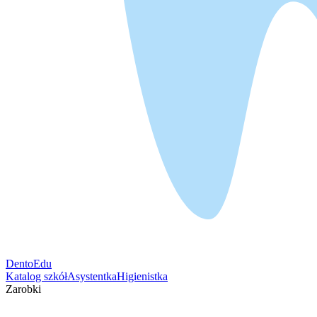
DentoEdu
Katalog szkół
Asystentka
Higienistka
Zarobki