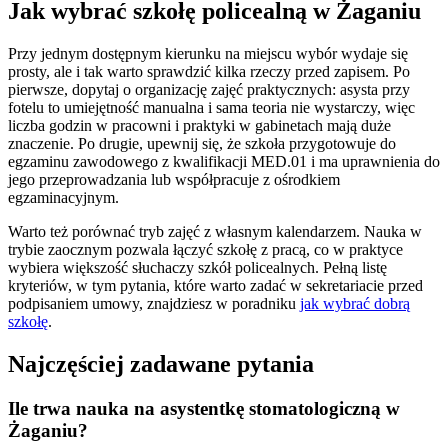
Jak wybrać szkołę policealną w Żaganiu
Przy jednym dostępnym kierunku na miejscu wybór wydaje się
prosty, ale i tak warto sprawdzić kilka rzeczy przed zapisem. Po
pierwsze, dopytaj o organizację zajęć praktycznych: asysta przy
fotelu to umiejętność manualna i sama teoria nie wystarczy, więc
liczba godzin w pracowni i praktyki w gabinetach mają duże
znaczenie. Po drugie, upewnij się, że szkoła przygotowuje do
egzaminu zawodowego z kwalifikacji MED.01 i ma uprawnienia do
jego przeprowadzania lub współpracuje z ośrodkiem
egzaminacyjnym.
Warto też porównać tryb zajęć z własnym kalendarzem. Nauka w
trybie zaocznym pozwala łączyć szkołę z pracą, co w praktyce
wybiera większość słuchaczy szkół policealnych. Pełną listę
kryteriów, w tym pytania, które warto zadać w sekretariacie przed
podpisaniem umowy, znajdziesz w poradniku
jak wybrać dobrą
szkołę
.
Najczęściej zadawane pytania
Ile trwa nauka na asystentkę stomatologiczną w
Żaganiu?