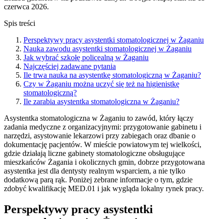
czerwca 2026.
Spis treści
Perspektywy pracy asystentki stomatologicznej w Żaganiu
Nauka zawodu asystentki stomatologicznej w Żaganiu
Jak wybrać szkołę policealną w Żaganiu
Najczęściej zadawane pytania
Ile trwa nauka na asystentkę stomatologiczną w Żaganiu?
Czy w Żaganiu można uczyć się też na higienistkę
stomatologiczną?
Ile zarabia asystentka stomatologiczna w Żaganiu?
Asystentka stomatologiczna w Żaganiu to zawód, który łączy
zadania medyczne z organizacyjnymi: przygotowanie gabinetu i
narzędzi, asystowanie lekarzowi przy zabiegach oraz dbanie o
dokumentację pacjentów. W mieście powiatowym tej wielkości,
gdzie działają liczne gabinety stomatologiczne obsługujące
mieszkańców Żagania i okolicznych gmin, dobrze przygotowana
asystentka jest dla dentysty realnym wsparciem, a nie tylko
dodatkową parą rąk. Poniżej zebrane informacje o tym, gdzie
zdobyć kwalifikację MED.01 i jak wygląda lokalny rynek pracy.
Perspektywy pracy asystentki