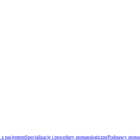
 z pacjentem
Specjalizacje i procedury stomatologiczne
Podstawy stomat