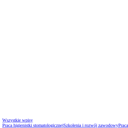
Wszystkie wpisy
Praca higienistki stomatologicznej
Szkolenia i rozwój zawodowy
Praca