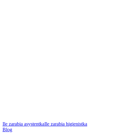
Ile zarabia asystentka
Ile zarabia higienistka
Blog