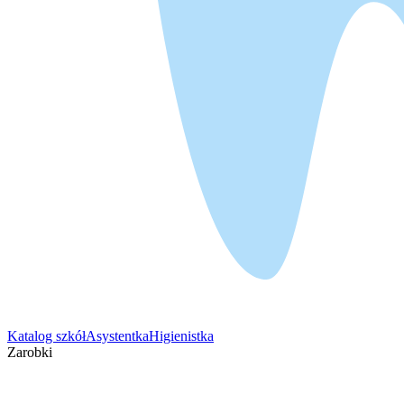
Katalog szkół
Asystentka
Higienistka
Zarobki