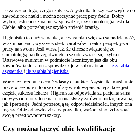
To zależy od tego, czego szukasz. Asystentka to szybsze wejście do
zawodu: rok nauki i można zaczynać pracę przy fotelu. Dobry
wybór, jeśli chcesz najpierw sprawdzić, czy stomatologia jest dla
Ciebie, albo potrzebujesz szybko zmienić branżę.
Higienistka to dłuższa nauka, ale w zamian większa samodzielność,
własni pacjenci, wyższe widełki zarobków i realna perspektywa
pracy na swoim. Jeśli wiesz już, że chcesz związać się ze
stomatologią na dłużej, dwuletnia szkoła zwraca się szybko.
Ustawowe minimum w podmiocie leczniczym jest dla obu
zawodów takie samo - sprawdzisz je w kalkulatorach:
ile zarabia
asystentka
i
ile zarabia higienistka
.
Warto też uczciwie ocenić własny charakter. Asystentka musi lubić
pracę w zespole i dobrze czuć się w roli wsparcia: jej sukces jest
częścią sukcesu lekarza. Higienistka odpowiada za pacjenta sama,
od wywiadu po zalecenia, i to ona słyszy zarówno podziękowania,
jak i pretensje. Jedni potrzebują tej odpowiedzialności, innych ona
męczy. Obie odpowiedzi są w porządku, ważne tylko, żeby znać
swoją przed wyborem szkoły.
Czy można łączyć obie kwalifikacje