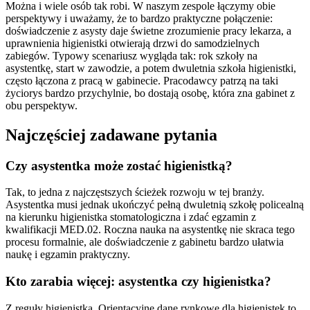
Można i wiele osób tak robi. W naszym zespole łączymy obie
perspektywy i uważamy, że to bardzo praktyczne połączenie:
doświadczenie z asysty daje świetne zrozumienie pracy lekarza, a
uprawnienia higienistki otwierają drzwi do samodzielnych
zabiegów. Typowy scenariusz wygląda tak: rok szkoły na
asystentkę, start w zawodzie, a potem dwuletnia szkoła higienistki,
często łączona z pracą w gabinecie. Pracodawcy patrzą na taki
życiorys bardzo przychylnie, bo dostają osobę, która zna gabinet z
obu perspektyw.
Najczęściej zadawane pytania
Czy asystentka może zostać higienistką?
Tak, to jedna z najczęstszych ścieżek rozwoju w tej branży.
Asystentka musi jednak ukończyć pełną dwuletnią szkołę policealną
na kierunku higienistka stomatologiczna i zdać egzamin z
kwalifikacji MED.02. Roczna nauka na asystentkę nie skraca tego
procesu formalnie, ale doświadczenie z gabinetu bardzo ułatwia
naukę i egzamin praktyczny.
Kto zarabia więcej: asystentka czy higienistka?
Z reguły higienistka. Orientacyjne dane rynkowe dla higienistek to