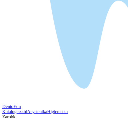
DentoEdu
Katalog szkół
Asystentka
Higienistka
Zarobki