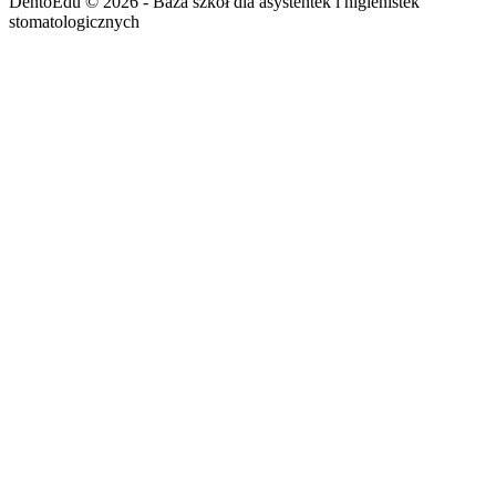
DentoEdu © 2026 - Baza szkół dla asystentek i higienistek
stomatologicznych