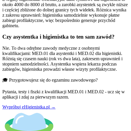
około 4000 do 8000 zł brutto, a zarobki asystentek są zwykle niższe
i częściej zbliżone do dolnej granicy tych widełek. Różnica wynika
z zakresu uprawnień: higienistka samodzielnie wykonuje płatne
zabiegi profilaktyczne, więc bezpośrednio generuje przychód
gabinetu.
Czy asystentka i higienistka to ten sam zawód?
Nie. To dwa odrębne zawody medyczne z osobnymi
kwalifikacjami: MED.01 dla asystentki i MED.02 dla higienistki.
Różnią się czasem nauki (rok vs dwa lata), zakresem uprawnień i
stopniem samodzielności. Asystentka wspiera lekarza podczas
zabiegów, higienistka prowadzi własne wizyty profilaktyczne.
🎓 Przygotowujesz się do egzaminu zawodowego?
Pytania, testy i fiszki z kwalifikacji MED.01 i MED.02 - ucz się w
aplikacji i zdaj za pierwszym razem.
Wypróbuj eHigienistka.pl →