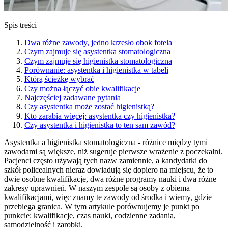
Spis treści
Dwa różne zawody, jedno krzesło obok fotela
Czym zajmuje się asystentka stomatologiczna
Czym zajmuje się higienistka stomatologiczna
Porównanie: asystentka i higienistka w tabeli
Którą ścieżkę wybrać
Czy można łączyć obie kwalifikacje
Najczęściej zadawane pytania
Czy asystentka może zostać higienistką?
Kto zarabia więcej: asystentka czy higienistka?
Czy asystentka i higienistka to ten sam zawód?
Asystentka a higienistka stomatologiczna - różnice między tymi
zawodami są większe, niż sugeruje pierwsze wrażenie z poczekalni.
Pacjenci często używają tych nazw zamiennie, a kandydatki do
szkół policealnych nieraz dowiadują się dopiero na miejscu, że to
dwie osobne kwalifikacje, dwa różne programy nauki i dwa różne
zakresy uprawnień. W naszym zespole są osoby z obiema
kwalifikacjami, więc znamy te zawody od środka i wiemy, gdzie
przebiega granica. W tym artykule porównujemy je punkt po
punkcie: kwalifikacje, czas nauki, codzienne zadania,
samodzielność i zarobki.