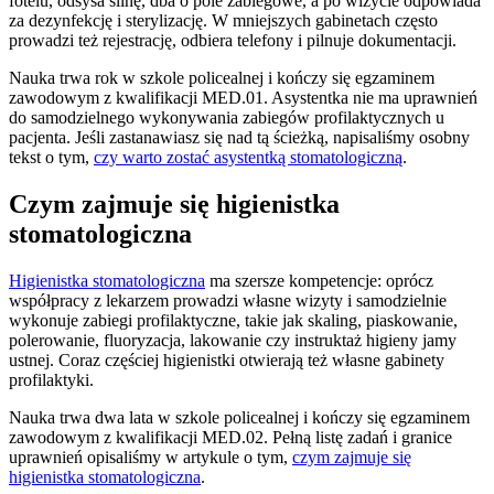
fotelu, odsysa ślinę, dba o pole zabiegowe, a po wizycie odpowiada
za dezynfekcję i sterylizację. W mniejszych gabinetach często
prowadzi też rejestrację, odbiera telefony i pilnuje dokumentacji.
Nauka trwa rok w szkole policealnej i kończy się egzaminem
zawodowym z kwalifikacji MED.01. Asystentka nie ma uprawnień
do samodzielnego wykonywania zabiegów profilaktycznych u
pacjenta. Jeśli zastanawiasz się nad tą ścieżką, napisaliśmy osobny
tekst o tym,
czy warto zostać asystentką stomatologiczną
.
Czym zajmuje się higienistka
stomatologiczna
Higienistka stomatologiczna
ma szersze kompetencje: oprócz
współpracy z lekarzem prowadzi własne wizyty i samodzielnie
wykonuje zabiegi profilaktyczne, takie jak skaling, piaskowanie,
polerowanie, fluoryzacja, lakowanie czy instruktaż higieny jamy
ustnej. Coraz częściej higienistki otwierają też własne gabinety
profilaktyki.
Nauka trwa dwa lata w szkole policealnej i kończy się egzaminem
zawodowym z kwalifikacji MED.02. Pełną listę zadań i granice
uprawnień opisaliśmy w artykule o tym,
czym zajmuje się
higienistka stomatologiczna
.