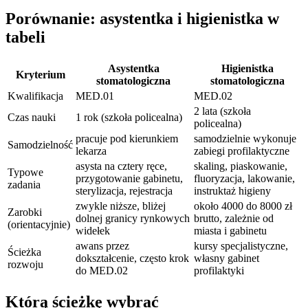
Porównanie: asystentka i higienistka w
tabeli
Asystentka
Higienistka
Kryterium
stomatologiczna
stomatologiczna
Kwalifikacja
MED.01
MED.02
2 lata (szkoła
Czas nauki
1 rok (szkoła policealna)
policealna)
pracuje pod kierunkiem
samodzielnie wykonuje
Samodzielność
lekarza
zabiegi profilaktyczne
asysta na cztery ręce,
skaling, piaskowanie,
Typowe
przygotowanie gabinetu,
fluoryzacja, lakowanie,
zadania
sterylizacja, rejestracja
instruktaż higieny
zwykle niższe, bliżej
około 4000 do 8000 zł
Zarobki
dolnej granicy rynkowych
brutto, zależnie od
(orientacyjnie)
widełek
miasta i gabinetu
awans przez
kursy specjalistyczne,
Ścieżka
dokształcenie, często krok
własny gabinet
rozwoju
do MED.02
profilaktyki
Którą ścieżkę wybrać