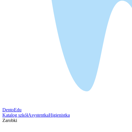
DentoEdu
Katalog szkół
Asystentka
Higienistka
Zarobki