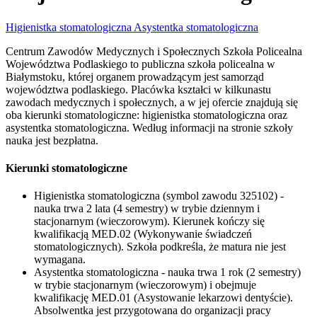
Higienistka stomatologiczna
Asystentka stomatologiczna
Centrum Zawodów Medycznych i Społecznych Szkoła Policealna
Województwa Podlaskiego to publiczna szkoła policealna w
Białymstoku, której organem prowadzącym jest samorząd
województwa podlaskiego. Placówka kształci w kilkunastu
zawodach medycznych i społecznych, a w jej ofercie znajdują się
oba kierunki stomatologiczne: higienistka stomatologiczna oraz
asystentka stomatologiczna. Według informacji na stronie szkoły
nauka jest bezpłatna.
Kierunki stomatologiczne
Higienistka stomatologiczna (symbol zawodu 325102) -
nauka trwa 2 lata (4 semestry) w trybie dziennym i
stacjonarnym (wieczorowym). Kierunek kończy się
kwalifikacją MED.02 (Wykonywanie świadczeń
stomatologicznych). Szkoła podkreśla, że matura nie jest
wymagana.
Asystentka stomatologiczna - nauka trwa 1 rok (2 semestry)
w trybie stacjonarnym (wieczorowym) i obejmuje
kwalifikację MED.01 (Asystowanie lekarzowi dentyście).
Absolwentka jest przygotowana do organizacji pracy