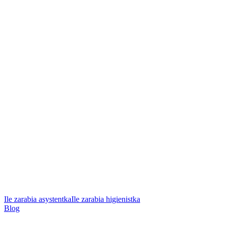
Ile zarabia asystentka
Ile zarabia higienistka
Blog