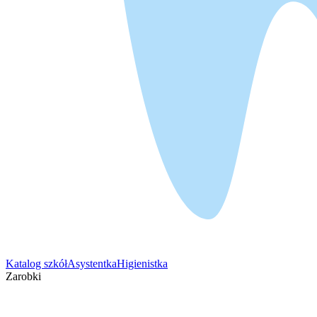
Katalog szkół
Asystentka
Higienistka
Zarobki