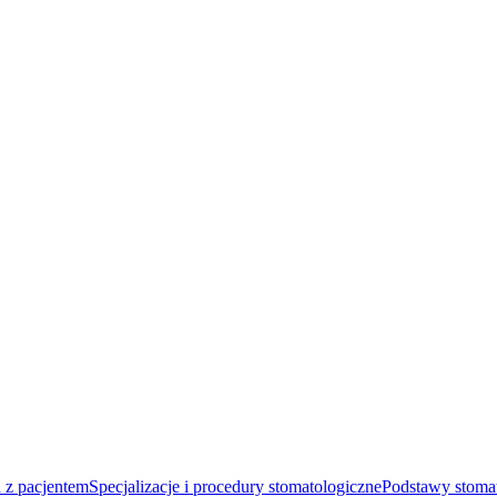
 z pacjentem
Specjalizacje i procedury stomatologiczne
Podstawy stomat