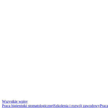
Wszystkie wpisy
Praca higienistki stomatologicznej
Szkolenia i rozwój zawodowy
Praca