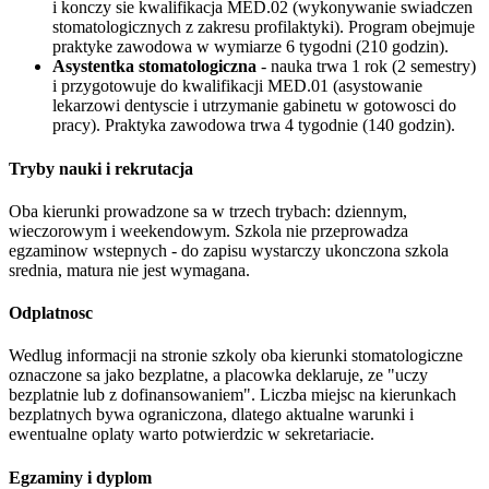
i konczy sie kwalifikacja MED.02 (wykonywanie swiadczen
stomatologicznych z zakresu profilaktyki). Program obejmuje
praktyke zawodowa w wymiarze 6 tygodni (210 godzin).
Asystentka stomatologiczna
- nauka trwa 1 rok (2 semestry)
i przygotowuje do kwalifikacji MED.01 (asystowanie
lekarzowi dentyscie i utrzymanie gabinetu w gotowosci do
pracy). Praktyka zawodowa trwa 4 tygodnie (140 godzin).
Tryby nauki i rekrutacja
Oba kierunki prowadzone sa w trzech trybach: dziennym,
wieczorowym i weekendowym. Szkola nie przeprowadza
egzaminow wstepnych - do zapisu wystarczy ukonczona szkola
srednia, matura nie jest wymagana.
Odplatnosc
Wedlug informacji na stronie szkoly oba kierunki stomatologiczne
oznaczone sa jako bezplatne, a placowka deklaruje, ze "uczy
bezplatnie lub z dofinansowaniem". Liczba miejsc na kierunkach
bezplatnych bywa ograniczona, dlatego aktualne warunki i
ewentualne oplaty warto potwierdzic w sekretariacie.
Egzaminy i dyplom