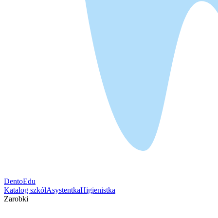
DentoEdu
Katalog szkół
Asystentka
Higienistka
Zarobki