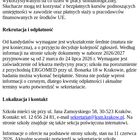
wykorzystywanym na co dzień w pracy stomatologicznej.
Słuchacze mogą też korzystać z bezpłatnych kursów podnoszących
umiejętności w zawodzie oraz płatnych staży u pracodawców
finansowanych ze środków UE.
Rekrutacja i odpłatność
Od kandydatów wymagane jest wykształcenie średnie (matura nie
jest konieczna), a o przyjęciu decyduje kolejność zgłoszeń. Według
informacji na stronie szkoły dokumenty w naborze 2026/2027
przyjmowane są od 2 marca do 24 lipca 2026 r. Wymagane jest
zaświadczenie od lekarza medycyny pracy; szkoła ma porozumienie
z przychodnią ERGOMED przy ul. Bonarka 18 w Krakowie, gdzie
badania można wykonać bezpłatnie. Strona nie podaje wprost
informacji o czesnym, dlatego kwestię odpłatności i aktualne
terminy warto potwierdzić w sekretariacie.
Lokalizacja i kontakt
Szkoła mieści się przy ul. Jana Zamoyskiego 58, 30-523 Kraków.
Kontakt: tel. 12 656 24 81, e-mail
sekretariat@ksm.krakow.pl
. Na
stronie szkoły znajduje się także sekcja poświęcona internatowi.
Informacje o ofercie na podstawie strony szkoły, stan na 11 czerwca
2026. Aktualne warunki potwierdź w sekretariacie szkoły.