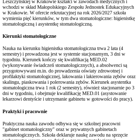
Leszczyńskiej w Krakowie kształci w zawodach medycznych i
wchodzi w skład Małopolskiego Zespołu Jednostek Edukacyjnych
w Krakowie. W ofercie rekrutacyjnej na rok 2026/2027 szkoła
wymienia pięć kierunków, w tym dwa stomatologiczne: higienistkę
stomatologiczną i asystentkę stomatologiczną.
Kierunki stomatologiczne
Nauka na kierunku higienistka stomatologiczna trwa 2 lata (4
semestry) i prowadzona jest w systemie stacjonarnym, 3 dni w
tygodniu. Kierunek kończy się kwalifikacją MED.02
(wykonywanie świadczeń stomatologicznych), a absolwenci są
przygotowywani m.in. do prowadzenia oświaty zdrowotnej i
profilaktyki stomatologicznej, lakowania i lakierowania zębów oraz
skalingu, piaskowania i polerowania zębów. Kierunek asystentka
stomatologiczna trwa 1 rok (2 semestry), również stacjonarnie po 3
dni w tygodniu, i obejmuje kwalifikację MED.01 (asystowanie
lekarzowi dentyście i utrzymanie gabinetu w gotowości do pracy).
Praktyki i pracownie
Praktyczna nauka zawodu odbywa się w szkolnej pracowni
"gabinet stomatologiczny" oraz w prywatnych gabinetach
stomatologicznych. Szkoła deklaruje naukę zawodu na sprzęcie