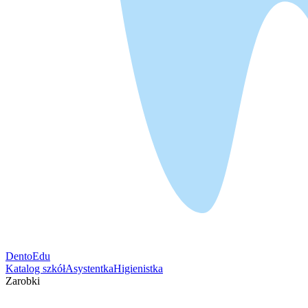
DentoEdu
Katalog szkół
Asystentka
Higienistka
Zarobki