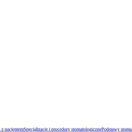
 z pacjentem
Specjalizacje i procedury stomatologiczne
Podstawy stomat