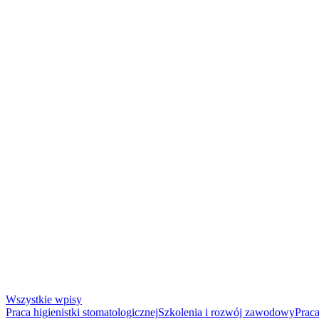
Wszystkie wpisy
Praca higienistki stomatologicznej
Szkolenia i rozwój zawodowy
Praca