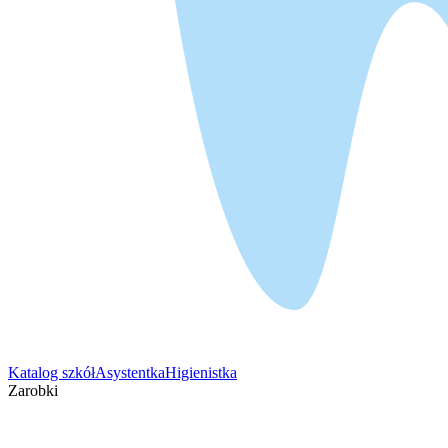
Katalog szkół
Asystentka
Higienistka
Zarobki