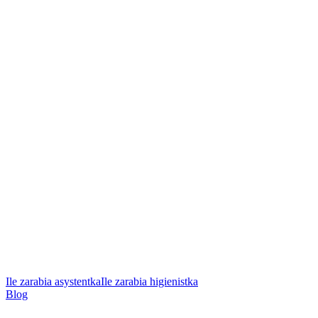
Ile zarabia asystentka
Ile zarabia higienistka
Blog