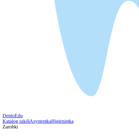
DentoEdu
Katalog szkół
Asystentka
Higienistka
Zarobki