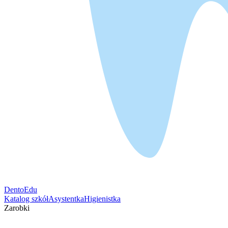
DentoEdu
Katalog szkół
Asystentka
Higienistka
Zarobki