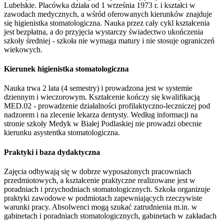
Lubelskie. Placówka działa od 1 września 1973 r. i kształci w
zawodach medycznych, a wśród oferowanych kierunków znajduje
się higienistka stomatologiczna. Nauka przez cały cykl kształcenia
jest bezpłatna, a do przyjęcia wystarczy świadectwo ukończenia
szkoły średniej - szkoła nie wymaga matury i nie stosuje ograniczeń
wiekowych.
Kierunek higienistka stomatologiczna
Nauka trwa 2 lata (4 semestry) i prowadzona jest w systemie
dziennym i wieczorowym. Kształcenie kończy się kwalifikacją
MED.02 - prowadzenie działalności profilaktyczno-leczniczej pod
nadzorem i na zlecenie lekarza dentysty. Według informacji na
stronie szkoły Medyk w Białej Podlaskiej nie prowadzi obecnie
kierunku asystentka stomatologiczna.
Praktyki i baza dydaktyczna
Zajęcia odbywają się w dobrze wyposażonych pracowniach
przedmiotowych, a kształcenie praktyczne realizowane jest w
poradniach i przychodniach stomatologicznych. Szkoła organizuje
praktyki zawodowe w podmiotach zapewniających rzeczywiste
warunki pracy. Absolwenci mogą szukać zatrudnienia m.in. w
gabinetach i poradniach stomatologicznych, gabinetach w zakładach