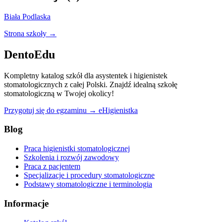
Biała Podlaska
Strona szkoły →
DentoEdu
Kompletny katalog szkół dla asystentek i higienistek
stomatologicznych z całej Polski. Znajdź idealną szkołę
stomatologiczną w Twojej okolicy!
Przygotuj się do egzaminu → eHigienistka
Blog
Praca higienistki stomatologicznej
Szkolenia i rozwój zawodowy
Praca z pacjentem
Specjalizacje i procedury stomatologiczne
Podstawy stomatologiczne i terminologia
Informacje