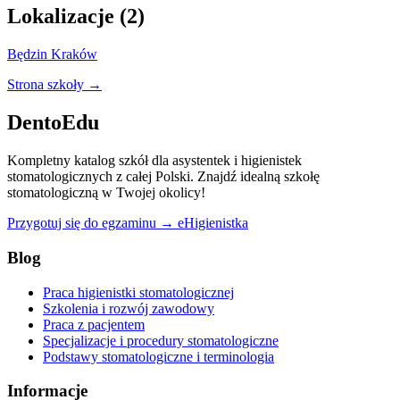
Lokalizacje (2)
Będzin
Kraków
Strona szkoły →
DentoEdu
Kompletny katalog szkół dla asystentek i higienistek
stomatologicznych z całej Polski. Znajdź idealną szkołę
stomatologiczną w Twojej okolicy!
Przygotuj się do egzaminu → eHigienistka
Blog
Praca higienistki stomatologicznej
Szkolenia i rozwój zawodowy
Praca z pacjentem
Specjalizacje i procedury stomatologiczne
Podstawy stomatologiczne i terminologia
Informacje