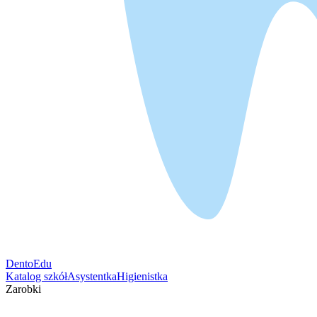
DentoEdu
Katalog szkół
Asystentka
Higienistka
Zarobki