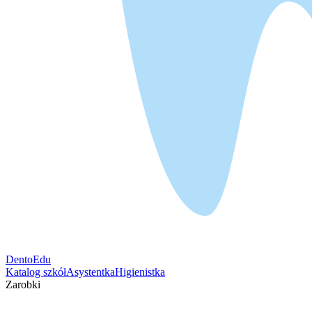
DentoEdu
Katalog szkół
Asystentka
Higienistka
Zarobki