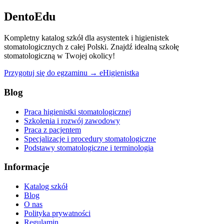
DentoEdu
Kompletny katalog szkół dla asystentek i higienistek
stomatologicznych z całej Polski. Znajdź idealną szkołę
stomatologiczną w Twojej okolicy!
Przygotuj się do egzaminu → eHigienistka
Blog
Praca higienistki stomatologicznej
Szkolenia i rozwój zawodowy
Praca z pacjentem
Specjalizacje i procedury stomatologiczne
Podstawy stomatologiczne i terminologia
Informacje
Katalog szkół
Blog
O nas
Polityka prywatności
Regulamin