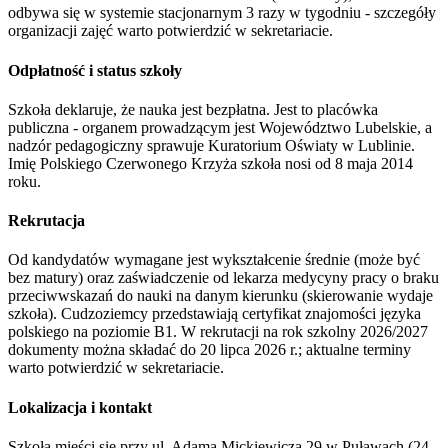
odbywa się w systemie stacjonarnym 3 razy w tygodniu - szczegóły
organizacji zajęć warto potwierdzić w sekretariacie.
Odpłatność i status szkoły
Szkoła deklaruje, że nauka jest bezpłatna. Jest to placówka
publiczna - organem prowadzącym jest Województwo Lubelskie, a
nadzór pedagogiczny sprawuje Kuratorium Oświaty w Lublinie.
Imię Polskiego Czerwonego Krzyża szkoła nosi od 8 maja 2014
roku.
Rekrutacja
Od kandydatów wymagane jest wykształcenie średnie (może być
bez matury) oraz zaświadczenie od lekarza medycyny pracy o braku
przeciwwskazań do nauki na danym kierunku (skierowanie wydaje
szkoła). Cudzoziemcy przedstawiają certyfikat znajomości języka
polskiego na poziomie B1. W rekrutacji na rok szkolny 2026/2027
dokumenty można składać do 20 lipca 2026 r.; aktualne terminy
warto potwierdzić w sekretariacie.
Lokalizacja i kontakt
Szkoła mieści się przy ul. Adama Mickiewicza 29 w Puławach (24-