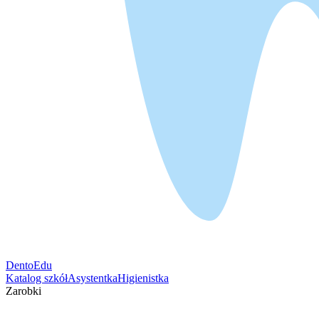
DentoEdu
Katalog szkół
Asystentka
Higienistka
Zarobki