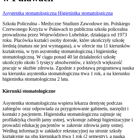
Asystentka stomatologiczna
Higienistka stomatologiczna
Szkoła Policealna - Medyczne Studium Zawodowe im. Polskiego
Czerwonego Krzyża w Puławach to publiczna szkoła policealna
prowadzona przez Województwo Lubelskie, działająca od 1973
roku. Placówka kształci osoby dorosłe, które ukończyły szkołę
średnią (matura nie jest wymagana), a w ofercie ma 11 kierunków
kształcenia, w tym asystentkę stomatologiczną i higienistkę
stomatologiczną. W ciągu ponad 40 lat działalności szkołę
ukończyło około 5 tysięcy absolwentów, z których większość
pracuje w służbie zdrowia. Zgodnie z podstawą programową nauka
na kierunku asystentka stomatologiczna trwa 1 rok, a na kierunku
higienistka stomatologiczna 2 lata.
Kierunki stomatologiczne
Asystentka stomatologiczna wspiera lekarza dentystę podczas
zabiegów oraz odpowiada za przygotowanie gabinetu, narzędzi i
kontakt z pacjentem. Higienistka stomatologiczna zajmuje się
profilaktyką chorób jamy ustnej, wykonuje zabiegi higienizacyjne i
prowadzi edukację pacjentów w zakresie zdrowia jamy ustnej.
Według informacji w zakładce rekrutacyjnej na stronie szkoły
kształcenie na obu kierunkach trwa 1 rok (2 semestry), a nauka