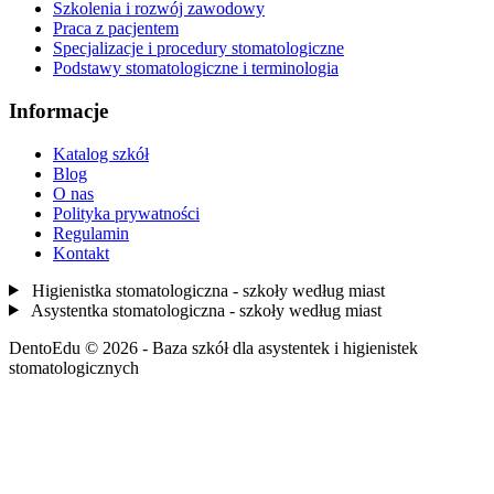
Szkolenia i rozwój zawodowy
Praca z pacjentem
Specjalizacje i procedury stomatologiczne
Podstawy stomatologiczne i terminologia
Informacje
Katalog szkół
Blog
O nas
Polityka prywatności
Regulamin
Kontakt
Higienistka stomatologiczna - szkoły według miast
Asystentka stomatologiczna - szkoły według miast
DentoEdu © 2026 - Baza szkół dla asystentek i higienistek
stomatologicznych