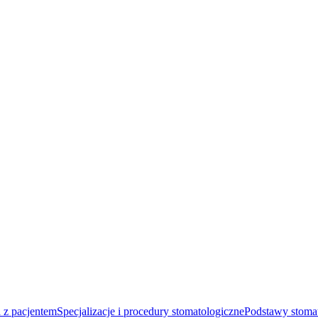
 z pacjentem
Specjalizacje i procedury stomatologiczne
Podstawy stomat