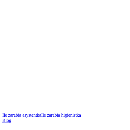
Ile zarabia asystentka
Ile zarabia higienistka
Blog