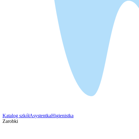
Katalog szkół
Asystentka
Higienistka
Zarobki