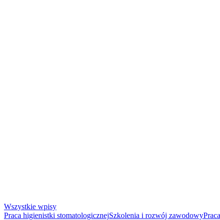
Wszystkie wpisy
Praca higienistki stomatologicznej
Szkolenia i rozwój zawodowy
Praca